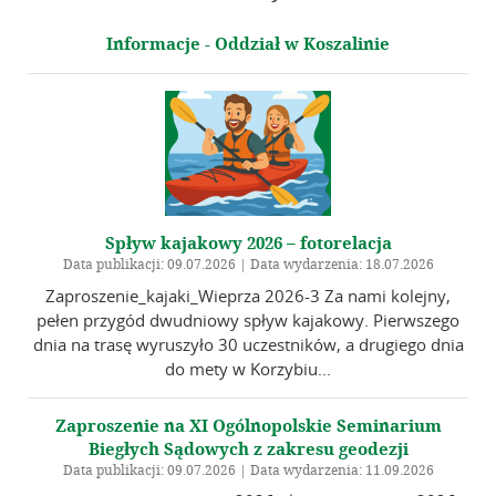
Zaproszenie na IX Ogólnopolskie Seminarium Biegłych
Sądowych z zakresu Geodezji
Informacje - Oddział w Koszalinie
Galeria
Linki
Instytucje geodezyjne
Ośrodki naukowe
Organizacje międzynarodowe
Spływ kajakowy 2026 – fotorelacja
Data publikacji: 09.07.2026 | Data wydarzenia: 18.07.2026
Standardy techniczne
Zaproszenie_kajaki_Wieprza 2026-3 Za nami kolejny,
Kontakt
pełen przygód dwudniowy spływ kajakowy. Pierwszego
dnia na trasę wyruszyło 30 uczestników, a drugiego dnia
do mety w Korzybiu...
Zaproszenie na XI Ogólnopolskie Seminarium
Biegłych Sądowych z zakresu geodezji
Data publikacji: 09.07.2026 | Data wydarzenia: 11.09.2026